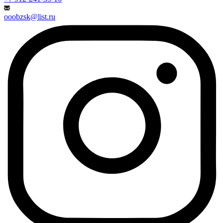
ooobzsk@list.ru