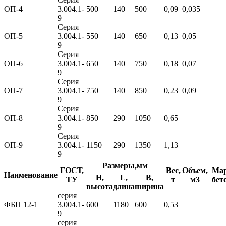
ОП-4
3.004.1-
500
140
500
0,09
0,035
9
Серия
ОП-5
3.004.1-
550
140
650
0,13
0,05
9
Серия
ОП-6
3.004.1-
650
140
750
0,18
0,07
9
Серия
ОП-7
3.004.1-
750
140
850
0,23
0,09
9
Серия
ОП-8
3.004.1-
850
290
1050
0,65
9
Серия
ОП-9
3.004.1-
1150
290
1350
1,13
9
Размеры,мм
ГОСТ,
Вес,
Объем,
Ма
Наименование
H,
L,
B,
ТУ
т
м3
бет
высота
длина
ширина
серия
ФБП 12-1
3.004.1-
600
1180
600
0,53
9
серия