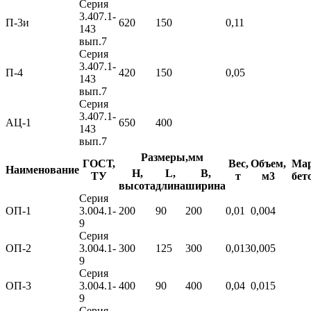
Серия
3.407.1-
П-3и
620
150
0,11
143
вып.7
Серия
3.407.1-
П-4
420
150
0,05
143
вып.7
Серия
3.407.1-
АЦ-1
650
400
143
вып.7
Размеры,мм
ГОСТ,
Вес,
Объем,
Ма
Наименование
H,
L,
B,
ТУ
т
м3
бет
высота
длина
ширина
Серия
ОП-1
3.004.1-
200
90
200
0,01
0,004
9
Серия
ОП-2
3.004.1-
300
125
300
0,013
0,005
9
Серия
ОП-3
3.004.1-
400
90
400
0,04
0,015
9
Серия