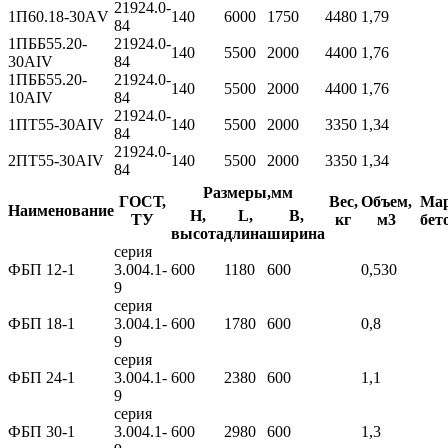
21924.0-
1П60.18-30АV
140
6000
1750
4480
1,79
84
1ПББ55.20-
21924.0-
140
5500
2000
4400
1,76
30АIV
84
1ПББ55.20-
21924.0-
140
5500
2000
4400
1,76
10АIV
84
21924.0-
1ПТ55-30АIV
140
5500
2000
3350
1,34
84
21924.0-
2ПТ55-30АIV
140
5500
2000
3350
1,34
84
Размеры,мм
ГОСТ,
Вес,
Объем,
Ма
Наименование
H,
L,
B,
ТУ
кг
м3
бет
высота
длина
ширина
серия
ФБП 12-1
3.004.1-
600
1180
600
0,530
9
серия
ФБП 18-1
3.004.1-
600
1780
600
0,8
9
серия
ФБП 24-1
3.004.1-
600
2380
600
1,1
9
серия
ФБП 30-1
3.004.1-
600
2980
600
1,3