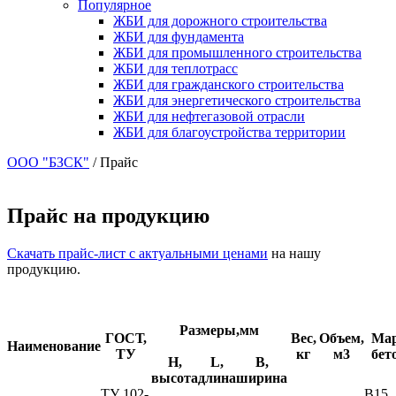
Популярное
ЖБИ для дорожного строительства
ЖБИ для фундамента
ЖБИ для промышленного строительства
ЖБИ для теплотрасс
ЖБИ для гражданского строительства
ЖБИ для энергетического строительства
ЖБИ для нефтегазовой отрасли
ЖБИ для благоустройства территории
ООО "БЗСК"
/
Прайс
Прайс на продукцию
Скачать прайс-лист с актуальными ценами
на нашу
продукцию.
Размеры,мм
ГОСТ,
Вес,
Объем,
Ма
Наименование
ТУ
кг
м3
бет
H,
L,
B,
высота
длина
ширина
ТУ 102-
B15,