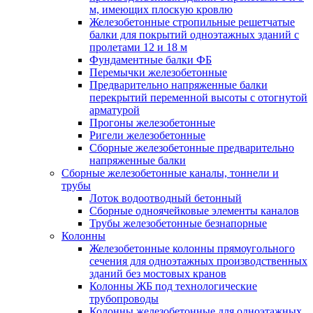
м, имеющих плоскую кровлю
Железобетонные стропильные решетчатые
балки для покрытий одноэтажных зданий с
пролетами 12 и 18 м
Фундаментные балки ФБ
Перемычки железобетонные
Предварительно напряженные балки
перекрытий переменной высоты с отогнутой
арматурой
Прогоны железобетонные
Ригели железобетонные
Сборные железобетонные предварительно
напряженные балки
Сборные железобетонные каналы, тоннели и
трубы
Лоток водоотводный бетонный
Сборные одноячейковые элементы каналов
Трубы железобетонные безнапорные
Колонны
Железобетонные колонны прямоугольного
сечения для одноэтажных производственных
зданий без мостовых кранов
Колонны ЖБ под технологические
трубопроводы
Колонны железобетонные для одноэтажных