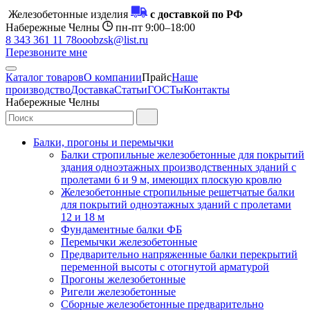
Железобетонные изделия
с доставкой по РФ
Набережные Челны
пн-пт 9:00–18:00
8 343 361 11 78
ooobzsk@list.ru
Перезвоните мне
Каталог товаров
О компании
Прайс
Наше
производство
Доставка
Статьи
ГОСТы
Контакты
Набережные Челны
Балки, прогоны и перемычки
Балки стропильные железобетонные для покрытий
здания одноэтажных производственных зданий с
пролетами 6 и 9 м, имеющих плоскую кровлю
Железобетонные стропильные решетчатые балки
для покрытий одноэтажных зданий с пролетами
12 и 18 м
Фундаментные балки ФБ
Перемычки железобетонные
Предварительно напряженные балки перекрытий
переменной высоты с отогнутой арматурой
Прогоны железобетонные
Ригели железобетонные
Сборные железобетонные предварительно