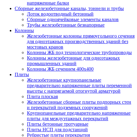
напряженные балки
Сборные железобетонные каналы, тоннели и трубы
Лоток водоотводный бетонный
Сборные одноячейковые элементы каналов
Трубы железобетонные безнапорные
Колонны
Железобетонные колонны прямоугольного сечения
для одноэтажных производственных зданий без
мостовых кранов
Колонны ЖБ под технологические трубопроводы
Колонны железобетонные для одноэтажных
промышленных зданий
Колонны ЖБ сечением 400х400
Плиты
Железобетонные крупнопанельные
предварительно напряженные плиты переменной
высоты с напрягаемой отогнутой арматурой
Плита плоская
Железобетонные сборные плиты подпорных стен
и перекрытий подземных сооружений
Крупнопанельные предварительно напряженные
плиты для междуэтажных перекрытий
Плиты бетонные тротуарные
Плиты НСП для подстанций
Ребристые плиты перекрытия