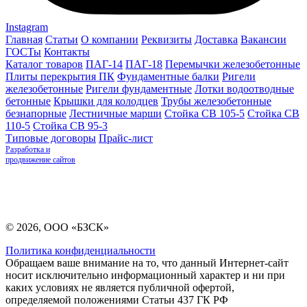
Instagram
Главная
Статьи
О компании
Реквизиты
Доставка
Вакансии
ГОСТы
Контакты
Каталог товаров
ПАГ-14
ПАГ-18
Перемычки железобетонные
Плиты перекрытия ПК
Фундаментные балки
Ригели
железобетонные
Ригели фундаментные
Лотки водоотводные
бетонные
Крышки для колодцев
Трубы железобетонные
безнапорные
Лестничные марши
Стойка СВ 105-5
Стойка СВ
110-5
Стойка СВ 95-3
Типовые договоры
Прайс-лист
Разработка и
продвижение сайтов
© 2026, ООО «БЗСК»
Политика конфиденциальности
Обращаем ваше внимание на то, что данный Интернет-сайт
носит исключительно информационный характер и ни при
каких условиях не является публичной офертой,
определяемой положениями Статьи 437 ГК РФ