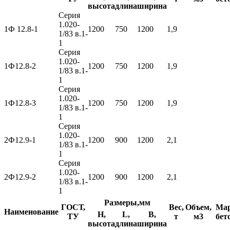
высота
длина
ширина
Серия
1.020-
1Ф 12.8-1
1200
750
1200
1,9
1/83 в.1-
1
Серия
1.020-
1Ф12.8-2
1200
750
1200
1,9
1/83 в.1-
1
Серия
1.020-
1Ф12.8-3
1200
750
1200
1,9
1/83 в.1-
1
Серия
1.020-
2Ф12.9-1
1200
900
1200
2,1
1/83 в.1-
1
Серия
1.020-
2Ф12.9-2
1200
900
1200
2,1
1/83 в.1-
1
Размеры,мм
ГОСТ,
Вес,
Объем,
Ма
Наименование
H,
L,
B,
ТУ
т
м3
бет
высота
длина
ширина