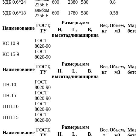
УДБ 0,6*24
600
2380
580
0,8
2256 Е
альбом
УДБ 0,6*18
600
1780
580
0,58
2256 Е
Размеры,мм
ГОСТ,
Вес,
Объем,
Ма
Наименование
H,
L,
B,
ТУ
кг
м3
бет
высота
длина
ширина
ГОСТ
КС 10-9
8020-90
ГОСТ
КС 15-9
8020-90
Размеры,мм
ГОСТ,
Вес,
Объем,
Ма
Наименование
H,
L,
B,
ТУ
кг
м3
бет
высота
длина
ширина
ГОСТ
ПН-10
8020-90
ГОСТ
ПН-15
8020-90
ГОСТ
1ПП-10
8020-90
ГОСТ
1ПП-15
8020-90
Размеры,мм
ГОСТ,
Вес,
Объем,
Ма
Наименование
H,
L,
B,
ТУ
т
м3
бет