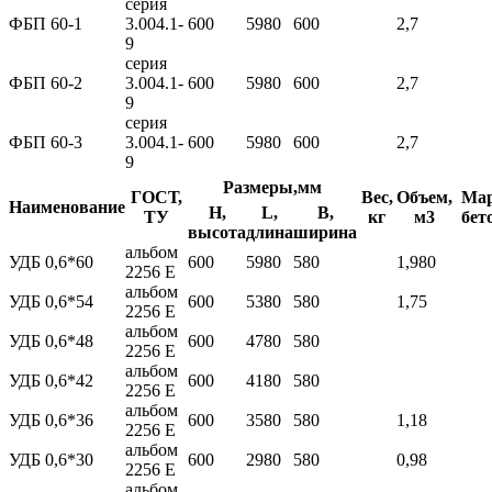
серия
ФБП 60-1
3.004.1-
600
5980
600
2,7
9
серия
ФБП 60-2
3.004.1-
600
5980
600
2,7
9
серия
ФБП 60-3
3.004.1-
600
5980
600
2,7
9
Размеры,мм
ГОСТ,
Вес,
Объем,
Ма
Наименование
H,
L,
B,
ТУ
кг
м3
бет
высота
длина
ширина
альбом
УДБ 0,6*60
600
5980
580
1,980
2256 Е
альбом
УДБ 0,6*54
600
5380
580
1,75
2256 Е
альбом
УДБ 0,6*48
600
4780
580
2256 Е
альбом
УДБ 0,6*42
600
4180
580
2256 Е
альбом
УДБ 0,6*36
600
3580
580
1,18
2256 Е
альбом
УДБ 0,6*30
600
2980
580
0,98
2256 Е
альбом