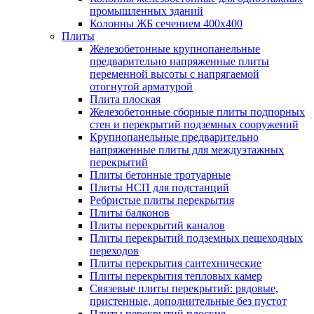
промышленных зданий
Колонны ЖБ сечением 400х400
Плиты
Железобетонные крупнопанельные
предварительно напряженные плиты
переменной высоты с напрягаемой
отогнутой арматурой
Плита плоская
Железобетонные сборные плиты подпорных
стен и перекрытий подземных сооружений
Крупнопанельные предварительно
напряженные плиты для междуэтажных
перекрытий
Плиты бетонные тротуарные
Плиты НСП для подстанций
Ребристые плиты перекрытия
Плиты балконов
Плиты перекрытий каналов
Плиты перекрытий подземных пешеходных
переходов
Плиты перекрытия сантехнические
Плиты перекрытия тепловых камер
Связевые плиты перекрытий: рядовые,
пристенные, дополнительные без пустот
Плиты перекрытий плоские