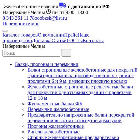
Железобетонные изделия
с доставкой по РФ
Набережные Челны
пн-пт 9:00–18:00
8 343 361 11 78
ooobzsk@list.ru
Перезвоните мне
Каталог товаров
О компании
Прайс
Наше
производство
Доставка
Статьи
ГОСТы
Контакты
Набережные Челны
Балки, прогоны и перемычки
Балки стропильные железобетонные для покрытий
здания одноэтажных производственных зданий с
пролетами 6 и 9 м, имеющих плоскую кровлю
Железобетонные стропильные решетчатые балки
для покрытий одноэтажных зданий с пролетами
12 и 18 м
Фундаментные балки ФБ
Перемычки железобетонные
Предварительно напряженные балки перекрытий
переменной высоты с отогнутой арматурой
Прогоны железобетонные
Ригели железобетонные
Сборные железобетонные предварительно