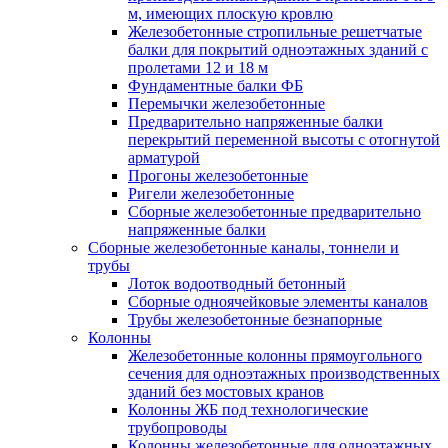
м, имеющих плоскую кровлю
Железобетонные стропильные решетчатые
балки для покрытий одноэтажных зданий с
пролетами 12 и 18 м
Фундаментные балки ФБ
Перемычки железобетонные
Предварительно напряженные балки
перекрытий переменной высоты с отогнутой
арматурой
Прогоны железобетонные
Ригели железобетонные
Сборные железобетонные предварительно
напряженные балки
Сборные железобетонные каналы, тоннели и
трубы
Лоток водоотводный бетонный
Сборные одноячейковые элементы каналов
Трубы железобетонные безнапорные
Колонны
Железобетонные колонны прямоугольного
сечения для одноэтажных производственных
зданий без мостовых кранов
Колонны ЖБ под технологические
трубопроводы
Колонны железобетонные для одноэтажных