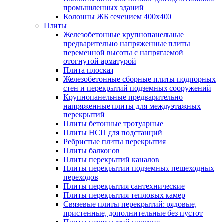
промышленных зданий
Колонны ЖБ сечением 400х400
Плиты
Железобетонные крупнопанельные
предварительно напряженные плиты
переменной высоты с напрягаемой
отогнутой арматурой
Плита плоская
Железобетонные сборные плиты подпорных
стен и перекрытий подземных сооружений
Крупнопанельные предварительно
напряженные плиты для междуэтажных
перекрытий
Плиты бетонные тротуарные
Плиты НСП для подстанций
Ребристые плиты перекрытия
Плиты балконов
Плиты перекрытий каналов
Плиты перекрытий подземных пешеходных
переходов
Плиты перекрытия сантехнические
Плиты перекрытия тепловых камер
Связевые плиты перекрытий: рядовые,
пристенные, дополнительные без пустот
Плиты перекрытий плоские