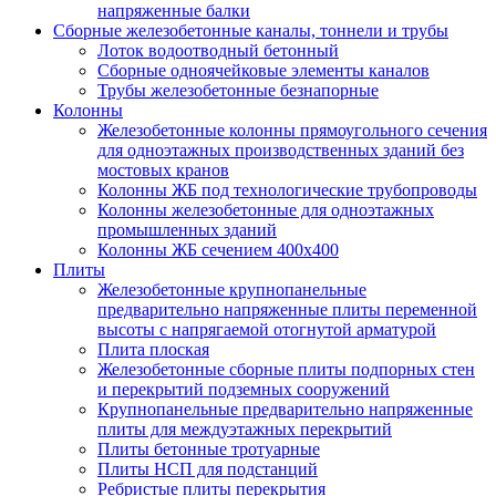
напряженные балки
Сборные железобетонные каналы, тоннели и трубы
Лоток водоотводный бетонный
Сборные одноячейковые элементы каналов
Трубы железобетонные безнапорные
Колонны
Железобетонные колонны прямоугольного сечения
для одноэтажных производственных зданий без
мостовых кранов
Колонны ЖБ под технологические трубопроводы
Колонны железобетонные для одноэтажных
промышленных зданий
Колонны ЖБ сечением 400х400
Плиты
Железобетонные крупнопанельные
предварительно напряженные плиты переменной
высоты с напрягаемой отогнутой арматурой
Плита плоская
Железобетонные сборные плиты подпорных стен
и перекрытий подземных сооружений
Крупнопанельные предварительно напряженные
плиты для междуэтажных перекрытий
Плиты бетонные тротуарные
Плиты НСП для подстанций
Ребристые плиты перекрытия