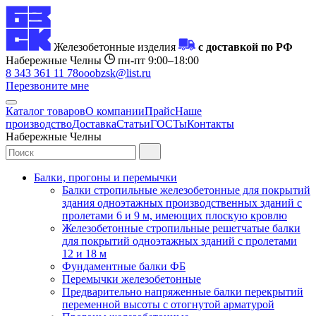
Железобетонные изделия
с доставкой по РФ
Набережные Челны
пн-пт 9:00–18:00
8 343 361 11 78
ooobzsk@list.ru
Перезвоните мне
Каталог товаров
О компании
Прайс
Наше
производство
Доставка
Статьи
ГОСТы
Контакты
Набережные Челны
Балки, прогоны и перемычки
Балки стропильные железобетонные для покрытий
здания одноэтажных производственных зданий с
пролетами 6 и 9 м, имеющих плоскую кровлю
Железобетонные стропильные решетчатые балки
для покрытий одноэтажных зданий с пролетами
12 и 18 м
Фундаментные балки ФБ
Перемычки железобетонные
Предварительно напряженные балки перекрытий
переменной высоты с отогнутой арматурой