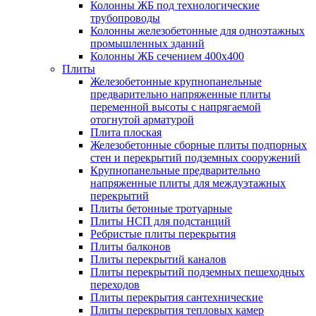
Колонны ЖБ под технологические
трубопроводы
Колонны железобетонные для одноэтажных
промышленных зданий
Колонны ЖБ сечением 400х400
Плиты
Железобетонные крупнопанельные
предварительно напряженные плиты
переменной высоты с напрягаемой
отогнутой арматурой
Плита плоская
Железобетонные сборные плиты подпорных
стен и перекрытий подземных сооружений
Крупнопанельные предварительно
напряженные плиты для междуэтажных
перекрытий
Плиты бетонные тротуарные
Плиты НСП для подстанций
Ребристые плиты перекрытия
Плиты балконов
Плиты перекрытий каналов
Плиты перекрытий подземных пешеходных
переходов
Плиты перекрытия сантехнические
Плиты перекрытия тепловых камер