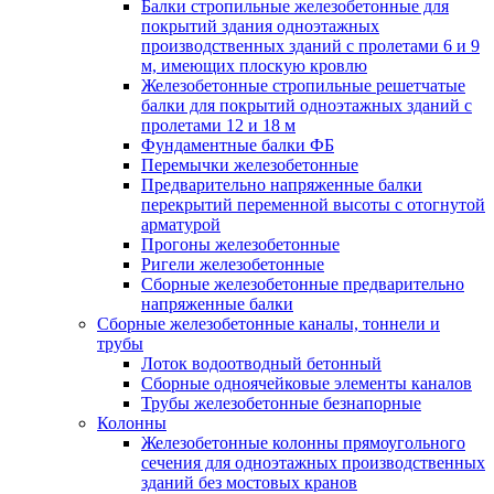
Балки стропильные железобетонные для
покрытий здания одноэтажных
производственных зданий с пролетами 6 и 9
м, имеющих плоскую кровлю
Железобетонные стропильные решетчатые
балки для покрытий одноэтажных зданий с
пролетами 12 и 18 м
Фундаментные балки ФБ
Перемычки железобетонные
Предварительно напряженные балки
перекрытий переменной высоты с отогнутой
арматурой
Прогоны железобетонные
Ригели железобетонные
Сборные железобетонные предварительно
напряженные балки
Сборные железобетонные каналы, тоннели и
трубы
Лоток водоотводный бетонный
Сборные одноячейковые элементы каналов
Трубы железобетонные безнапорные
Колонны
Железобетонные колонны прямоугольного
сечения для одноэтажных производственных
зданий без мостовых кранов