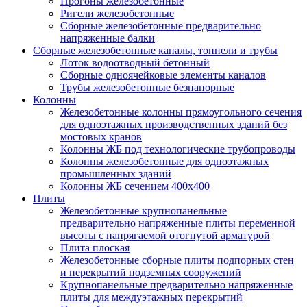
Прогоны железобетонные
Ригели железобетонные
Сборные железобетонные предварительно
напряженные балки
Сборные железобетонные каналы, тоннели и трубы
Лоток водоотводный бетонный
Сборные одноячейковые элементы каналов
Трубы железобетонные безнапорные
Колонны
Железобетонные колонны прямоугольного сечения
для одноэтажных производственных зданий без
мостовых кранов
Колонны ЖБ под технологические трубопроводы
Колонны железобетонные для одноэтажных
промышленных зданий
Колонны ЖБ сечением 400х400
Плиты
Железобетонные крупнопанельные
предварительно напряженные плиты переменной
высоты с напрягаемой отогнутой арматурой
Плита плоская
Железобетонные сборные плиты подпорных стен
и перекрытий подземных сооружений
Крупнопанельные предварительно напряженные
плиты для междуэтажных перекрытий