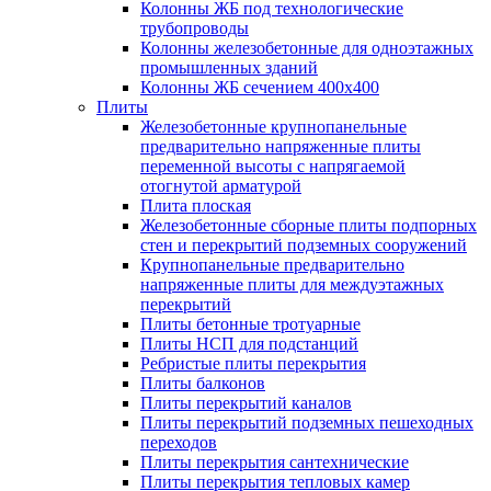
Колонны ЖБ под технологические
трубопроводы
Колонны железобетонные для одноэтажных
промышленных зданий
Колонны ЖБ сечением 400х400
Плиты
Железобетонные крупнопанельные
предварительно напряженные плиты
переменной высоты с напрягаемой
отогнутой арматурой
Плита плоская
Железобетонные сборные плиты подпорных
стен и перекрытий подземных сооружений
Крупнопанельные предварительно
напряженные плиты для междуэтажных
перекрытий
Плиты бетонные тротуарные
Плиты НСП для подстанций
Ребристые плиты перекрытия
Плиты балконов
Плиты перекрытий каналов
Плиты перекрытий подземных пешеходных
переходов
Плиты перекрытия сантехнические
Плиты перекрытия тепловых камер