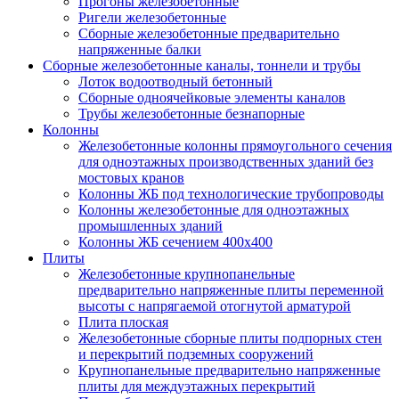
Прогоны железобетонные
Ригели железобетонные
Сборные железобетонные предварительно
напряженные балки
Сборные железобетонные каналы, тоннели и трубы
Лоток водоотводный бетонный
Сборные одноячейковые элементы каналов
Трубы железобетонные безнапорные
Колонны
Железобетонные колонны прямоугольного сечения
для одноэтажных производственных зданий без
мостовых кранов
Колонны ЖБ под технологические трубопроводы
Колонны железобетонные для одноэтажных
промышленных зданий
Колонны ЖБ сечением 400х400
Плиты
Железобетонные крупнопанельные
предварительно напряженные плиты переменной
высоты с напрягаемой отогнутой арматурой
Плита плоская
Железобетонные сборные плиты подпорных стен
и перекрытий подземных сооружений
Крупнопанельные предварительно напряженные
плиты для междуэтажных перекрытий