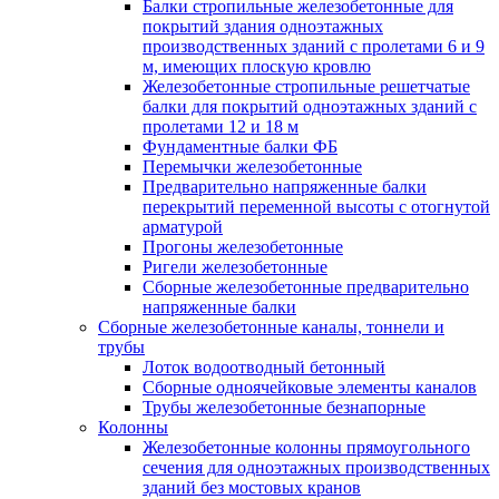
Балки стропильные железобетонные для
покрытий здания одноэтажных
производственных зданий с пролетами 6 и 9
м, имеющих плоскую кровлю
Железобетонные стропильные решетчатые
балки для покрытий одноэтажных зданий с
пролетами 12 и 18 м
Фундаментные балки ФБ
Перемычки железобетонные
Предварительно напряженные балки
перекрытий переменной высоты с отогнутой
арматурой
Прогоны железобетонные
Ригели железобетонные
Сборные железобетонные предварительно
напряженные балки
Сборные железобетонные каналы, тоннели и
трубы
Лоток водоотводный бетонный
Сборные одноячейковые элементы каналов
Трубы железобетонные безнапорные
Колонны
Железобетонные колонны прямоугольного
сечения для одноэтажных производственных
зданий без мостовых кранов