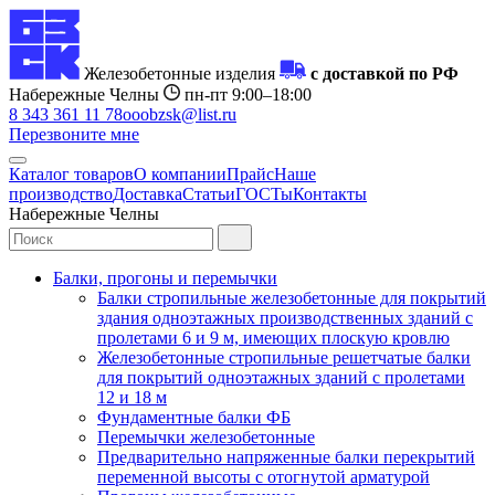
Железобетонные изделия
с доставкой по РФ
Набережные Челны
пн-пт 9:00–18:00
8 343 361 11 78
ooobzsk@list.ru
Перезвоните мне
Каталог товаров
О компании
Прайс
Наше
производство
Доставка
Статьи
ГОСТы
Контакты
Набережные Челны
Балки, прогоны и перемычки
Балки стропильные железобетонные для покрытий
здания одноэтажных производственных зданий с
пролетами 6 и 9 м, имеющих плоскую кровлю
Железобетонные стропильные решетчатые балки
для покрытий одноэтажных зданий с пролетами
12 и 18 м
Фундаментные балки ФБ
Перемычки железобетонные
Предварительно напряженные балки перекрытий
переменной высоты с отогнутой арматурой