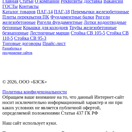
Главная
Статьи
О компании
Реквизиты
Доставка
Вакансии
ГОСТы
Контакты
Каталог товаров
ПАГ-14
ПАГ-18
Перемычки железобетонные
Плиты перекрытия ПК
Фундаментные балки
Ригели
железобетонные
Ригели фундаментные
Лотки водоотводные
бетонные
Крышки для колодцев
Трубы железобетонные
безнапорные
Лестничные марши
Стойка СВ 105-5
Стойка СВ
110-5
Стойка СВ 95-3
Типовые договоры
Прайс-лист
Разработка и
продвижение сайтов
© 2026, ООО «БЗСК»
Политика конфиденциальности
Обращаем ваше внимание на то, что данный Интернет-сайт
носит исключительно информационный характер и ни при
каких условиях не является публичной офертой,
определяемой положениями Статьи 437 ГК РФ
Наш сайт использует куки.