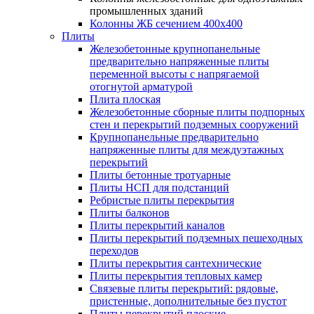
промышленных зданий
Колонны ЖБ сечением 400х400
Плиты
Железобетонные крупнопанельные
предварительно напряженные плиты
переменной высоты с напрягаемой
отогнутой арматурой
Плита плоская
Железобетонные сборные плиты подпорных
стен и перекрытий подземных сооружений
Крупнопанельные предварительно
напряженные плиты для междуэтажных
перекрытий
Плиты бетонные тротуарные
Плиты НСП для подстанций
Ребристые плиты перекрытия
Плиты балконов
Плиты перекрытий каналов
Плиты перекрытий подземных пешеходных
переходов
Плиты перекрытия сантехнические
Плиты перекрытия тепловых камер
Связевые плиты перекрытий: рядовые,
пристенные, дополнительные без пустот
Плиты перекрытий плоские