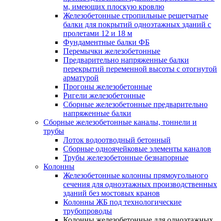
м, имеющих плоскую кровлю
Железобетонные стропильные решетчатые
балки для покрытий одноэтажных зданий с
пролетами 12 и 18 м
Фундаментные балки ФБ
Перемычки железобетонные
Предварительно напряженные балки
перекрытий переменной высоты с отогнутой
арматурой
Прогоны железобетонные
Ригели железобетонные
Сборные железобетонные предварительно
напряженные балки
Сборные железобетонные каналы, тоннели и
трубы
Лоток водоотводный бетонный
Сборные одноячейковые элементы каналов
Трубы железобетонные безнапорные
Колонны
Железобетонные колонны прямоугольного
сечения для одноэтажных производственных
зданий без мостовых кранов
Колонны ЖБ под технологические
трубопроводы
Колонны железобетонные для одноэтажных