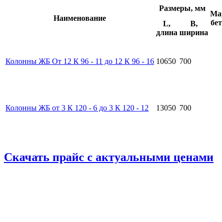
Размеры, мм
Ма
Наименование
бе
L,
B,
длина
ширина
Колонны ЖБ От 12 К 96 - 11 до 12 К 96 - 16
10650
700
Колонны ЖБ от 3 К 120 - 6 до 3 К 120 - 12
13050
700
Скачать прайс с актуальными ценами