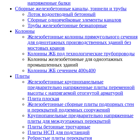
напряженные балки
Сборные железобетонные каналы, тоннели и трубы
Лоток водоотводный бетонный
Сборные одноячейковые элементы каналов
Трубы железобетонные безнапорные
Колонны
Железобетонные колонны прямоугольного сечения
для одноэтажных производственных зданий без
мостовых кранов
Колонны ЖБ под технологические трубопроводы
Колонны железобетонные для одноэтажных
промышленных зданий
Колонны ЖБ сечением 400х400
Плиты
Железобетонные крупнопанельные
предварительно напряженные плиты переменной
высоты с напрягаемой отогнутой арматурой
Плита плоская
Железобетонные сборные плиты подпорных стен
и перекрытий подземных сооружений
Крупнопанельные предварительно напряженные
плиты для междуэтажных перекрытий
Плиты бетонные тротуарные
Плиты НСП для подстанций
Ребристые плиты перекрытия