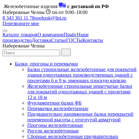
Железобетонные изделия
с доставкой по РФ
Набережные Челны
пн-пт 9:00–18:00
8 343 361 11 78
ooobzsk@list.ru
Перезвоните мне
Каталог товаров
О компании
Прайс
Наше
производство
Доставка
Статьи
ГОСТы
Контакты
Набережные Челны
Балки, прогоны и перемычки
Балки стропильные железобетонные для покрытий
здания одноэтажных производственных зданий с
пролетами 6 и 9 м, имеющих плоскую кровлю
Железобетонные стропильные решетчатые балки
для покрытий одноэтажных зданий с пролетами
12 и 18 м
Фундаментные балки ФБ
Перемычки железобетонные
Предварительно напряженные балки перекрытий
переменной высоты с отогнутой арматурой
Прогоны железобетонные
Ригели железобетонные
Сборные железобетонные предварительно