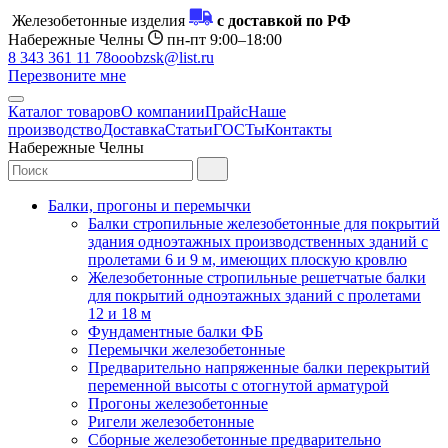
Железобетонные изделия
с доставкой по РФ
Набережные Челны
пн-пт 9:00–18:00
8 343 361 11 78
ooobzsk@list.ru
Перезвоните мне
Каталог товаров
О компании
Прайс
Наше
производство
Доставка
Статьи
ГОСТы
Контакты
Набережные Челны
Балки, прогоны и перемычки
Балки стропильные железобетонные для покрытий
здания одноэтажных производственных зданий с
пролетами 6 и 9 м, имеющих плоскую кровлю
Железобетонные стропильные решетчатые балки
для покрытий одноэтажных зданий с пролетами
12 и 18 м
Фундаментные балки ФБ
Перемычки железобетонные
Предварительно напряженные балки перекрытий
переменной высоты с отогнутой арматурой
Прогоны железобетонные
Ригели железобетонные
Сборные железобетонные предварительно