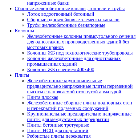
напряженные балки
Сборные железобетонные каналы, тоннели и трубы
Лоток водоотводный бетонный
Сборные одноячейковые элементы каналов
Трубы железобетонные безнапорные
Колонны
Железобетонные колонны прямоугольного сечения
для одноэтажных производственных зданий без
мостовых кранов
Колонны ЖБ под технологические трубопроводы
Колонны железобетонные для одноэтажных
промышленных зданий
Колонны ЖБ сечением 400х400
Плиты
Железобетонные крупнопанельные
предварительно напряженные плиты переменной
высоты с напрягаемой отогнутой арматурой
Плита плоская
Железобетонные сборные плиты подпорных стен
и перекрытий подземных сооружений
Крупнопанельные предварительно напряженные
плиты для междуэтажных перекрытий
Плиты бетонные тротуарные
Плиты НСП для подстанций
Ребристые плиты перекрытия