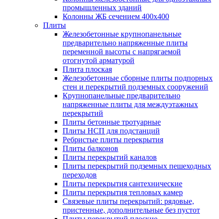
промышленных зданий
Колонны ЖБ сечением 400х400
Плиты
Железобетонные крупнопанельные
предварительно напряженные плиты
переменной высоты с напрягаемой
отогнутой арматурой
Плита плоская
Железобетонные сборные плиты подпорных
стен и перекрытий подземных сооружений
Крупнопанельные предварительно
напряженные плиты для междуэтажных
перекрытий
Плиты бетонные тротуарные
Плиты НСП для подстанций
Ребристые плиты перекрытия
Плиты балконов
Плиты перекрытий каналов
Плиты перекрытий подземных пешеходных
переходов
Плиты перекрытия сантехнические
Плиты перекрытия тепловых камер
Связевые плиты перекрытий: рядовые,
пристенные, дополнительные без пустот
Плиты перекрытий плоские