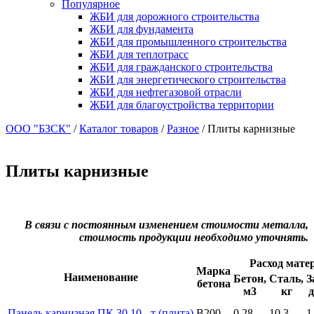
Популярное
ЖБИ для дорожного строительства
ЖБИ для фундамента
ЖБИ для промышленного строительства
ЖБИ для теплотрасс
ЖБИ для гражданского строительства
ЖБИ для энергетического строительства
ЖБИ для нефтегазовой отрасли
ЖБИ для благоустройства территории
ООО "БЗСК"
/
Каталог товаров
/
Разное
/
Плиты карнизные
Плиты карнизные
В связи с постоянным изменением стоимости металла,
стоимость продукции необходимо уточнять.
Расход мате
Марка
Наименование
Бетон,
Сталь,
З
бетона
м3
кг
д
Панель карнизная ПК 30.10 - т (плита)
B200
0,28
10,3
1