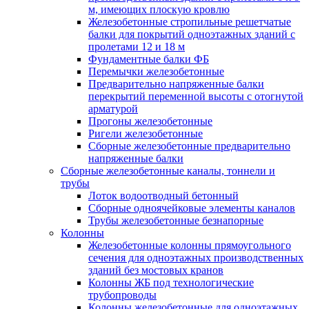
м, имеющих плоскую кровлю
Железобетонные стропильные решетчатые
балки для покрытий одноэтажных зданий с
пролетами 12 и 18 м
Фундаментные балки ФБ
Перемычки железобетонные
Предварительно напряженные балки
перекрытий переменной высоты с отогнутой
арматурой
Прогоны железобетонные
Ригели железобетонные
Сборные железобетонные предварительно
напряженные балки
Сборные железобетонные каналы, тоннели и
трубы
Лоток водоотводный бетонный
Сборные одноячейковые элементы каналов
Трубы железобетонные безнапорные
Колонны
Железобетонные колонны прямоугольного
сечения для одноэтажных производственных
зданий без мостовых кранов
Колонны ЖБ под технологические
трубопроводы
Колонны железобетонные для одноэтажных