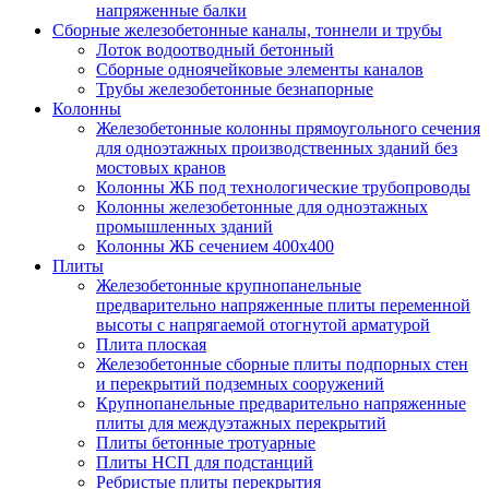
напряженные балки
Сборные железобетонные каналы, тоннели и трубы
Лоток водоотводный бетонный
Сборные одноячейковые элементы каналов
Трубы железобетонные безнапорные
Колонны
Железобетонные колонны прямоугольного сечения
для одноэтажных производственных зданий без
мостовых кранов
Колонны ЖБ под технологические трубопроводы
Колонны железобетонные для одноэтажных
промышленных зданий
Колонны ЖБ сечением 400х400
Плиты
Железобетонные крупнопанельные
предварительно напряженные плиты переменной
высоты с напрягаемой отогнутой арматурой
Плита плоская
Железобетонные сборные плиты подпорных стен
и перекрытий подземных сооружений
Крупнопанельные предварительно напряженные
плиты для междуэтажных перекрытий
Плиты бетонные тротуарные
Плиты НСП для подстанций
Ребристые плиты перекрытия