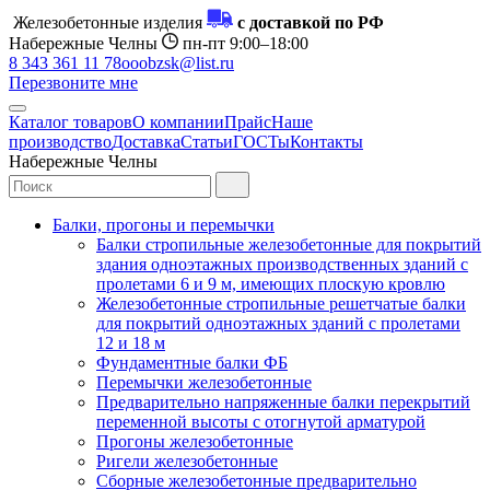
Железобетонные изделия
с доставкой по РФ
Набережные Челны
пн-пт 9:00–18:00
8 343 361 11 78
ooobzsk@list.ru
Перезвоните мне
Каталог товаров
О компании
Прайс
Наше
производство
Доставка
Статьи
ГОСТы
Контакты
Набережные Челны
Балки, прогоны и перемычки
Балки стропильные железобетонные для покрытий
здания одноэтажных производственных зданий с
пролетами 6 и 9 м, имеющих плоскую кровлю
Железобетонные стропильные решетчатые балки
для покрытий одноэтажных зданий с пролетами
12 и 18 м
Фундаментные балки ФБ
Перемычки железобетонные
Предварительно напряженные балки перекрытий
переменной высоты с отогнутой арматурой
Прогоны железобетонные
Ригели железобетонные
Сборные железобетонные предварительно