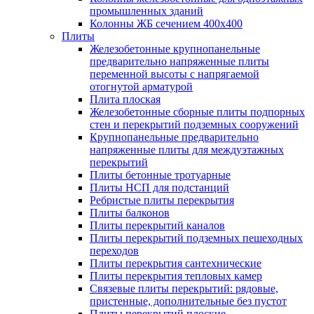
промышленных зданий
Колонны ЖБ сечением 400х400
Плиты
Железобетонные крупнопанельные
предварительно напряженные плиты
переменной высоты с напрягаемой
отогнутой арматурой
Плита плоская
Железобетонные сборные плиты подпорных
стен и перекрытий подземных сооружений
Крупнопанельные предварительно
напряженные плиты для междуэтажных
перекрытий
Плиты бетонные тротуарные
Плиты НСП для подстанций
Ребристые плиты перекрытия
Плиты балконов
Плиты перекрытий каналов
Плиты перекрытий подземных пешеходных
переходов
Плиты перекрытия сантехнические
Плиты перекрытия тепловых камер
Связевые плиты перекрытий: рядовые,
пристенные, дополнительные без пустот
Плиты перекрытий плоские