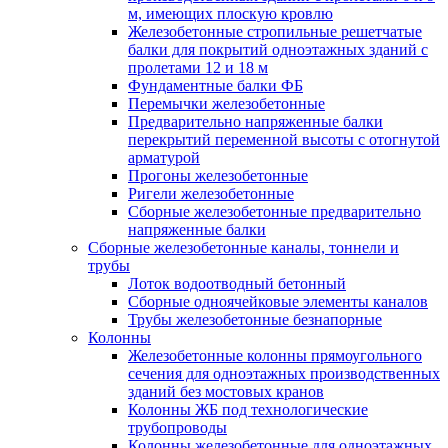
м, имеющих плоскую кровлю
Железобетонные стропильные решетчатые
балки для покрытий одноэтажных зданий с
пролетами 12 и 18 м
Фундаментные балки ФБ
Перемычки железобетонные
Предварительно напряженные балки
перекрытий переменной высоты с отогнутой
арматурой
Прогоны железобетонные
Ригели железобетонные
Сборные железобетонные предварительно
напряженные балки
Сборные железобетонные каналы, тоннели и
трубы
Лоток водоотводный бетонный
Сборные одноячейковые элементы каналов
Трубы железобетонные безнапорные
Колонны
Железобетонные колонны прямоугольного
сечения для одноэтажных производственных
зданий без мостовых кранов
Колонны ЖБ под технологические
трубопроводы
Колонны железобетонные для одноэтажных