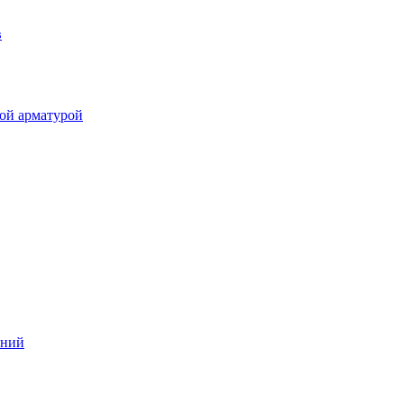
в
ой арматурой
аний