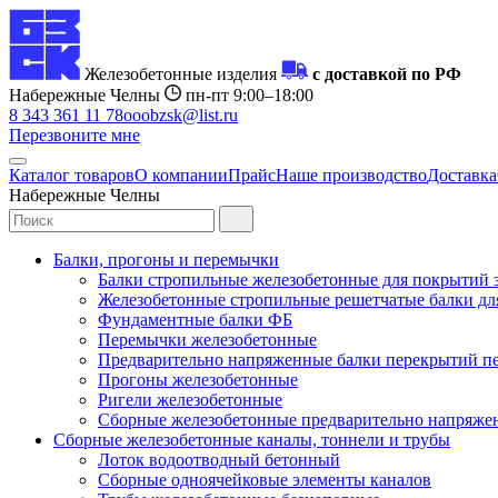
Железобетонные изделия
с доставкой по РФ
Набережные Челны
пн-пт 9:00–18:00
8 343 361 11 78
ooobzsk@list.ru
Перезвоните мне
Каталог товаров
О компании
Прайс
Наше производство
Доставка
Набережные Челны
Балки, прогоны и перемычки
Балки стропильные железобетонные для покрытий 
Железобетонные стропильные решетчатые балки для
Фундаментные балки ФБ
Перемычки железобетонные
Предварительно напряженные балки перекрытий пе
Прогоны железобетонные
Ригели железобетонные
Сборные железобетонные предварительно напряже
Сборные железобетонные каналы, тоннели и трубы
Лоток водоотводный бетонный
Сборные одноячейковые элементы каналов