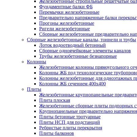
Железобетонные стропильные решетчатые бал
Фундаментные балки ФБ
Перемычки железобетонные
Предварительно напряженные балки перекрыт
Прогоны железобетонные
Ригели железобетонные
Сборные железобетонные предварительно на
Сборные железобетонные каналы, тоннели и трубы
Лоток водоотводный бетонный
Сборные одноячейковые элементы каналов
Трубы железобетонные безнапорные
Колонны
Железобетонные колонны прямоугольного сеч
Колонны ЖБ под технологические трубопров
Колонны железобетонные для одноэтажных 
Колонны ЖБ сечением 400х400
Плиты
Железобетонные крупнопанельные предварит
Плита плоская
Железобетонные сборные плиты подпорных с
Крупнопанельные предварительно напряжен
Плиты бетонные тротуарные
Плиты НСП для подстанций
Ребристые плиты перекрытия
Плиты балконов