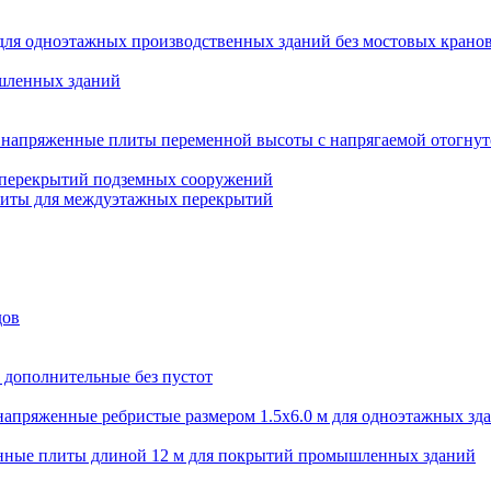
для одноэтажных производственных зданий без мостовых крано
шленных зданий
напряженные плиты переменной высоты с напрягаемой отогнут
 перекрытий подземных сооружений
литы для междуэтажных перекрытий
дов
 дополнительные без пустот
апряженные ребристые размером 1.5х6.0 м для одноэтажных зд
нные плиты длиной 12 м для покрытий промышленных зданий