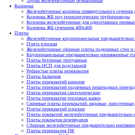
Трубы железобетонные безнапорные
Колонны
Железобетонные колонны прямоугольного сечения 
Колонны ЖБ под технологические трубопроводы
Колонны железобетонные для одноэтажных промы
Колонны ЖБ сечением 400х400
Плиты
Железобетонные крупнопанельные предварительно 
Плита плоская
Железобетонные сборные плиты подпорных стен и
Крупнопанельные предварительно напряженные п
Плиты бетонные тротуарные
Плиты НСП для подстанций
Ребристые плиты перекрытия
Плиты балконов
Плиты перекрытий каналов
Плиты перекрытий подземных пешеходных перехо
Плиты перекрытия сантехнические
Плиты перекрытия тепловых камер
Связевые плиты перекрытий: рядовые, пристенные,
Плиты перекрытий плоские
Плиты покрытий железобетонные предварительно н
Плиты покрытия резервуаров
Сборные железобетонные предварительно напряже
Плиты перекрытия ПК