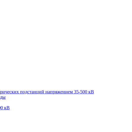
трических подстанций напряжением 35-500 кВ
оды
00 кВ