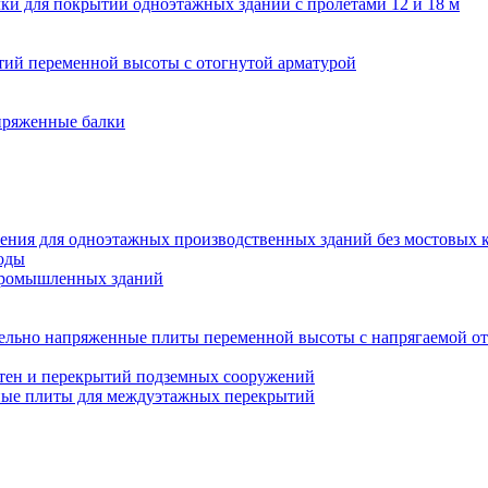
ки для покрытий одноэтажных зданий с пролетами 12 и 18 м
ий переменной высоты с отогнутой арматурой
пряженные балки
ения для одноэтажных производственных зданий без мостовых 
оды
промышленных зданий
ельно напряженные плиты переменной высоты с напрягаемой от
тен и перекрытий подземных сооружений
ные плиты для междуэтажных перекрытий