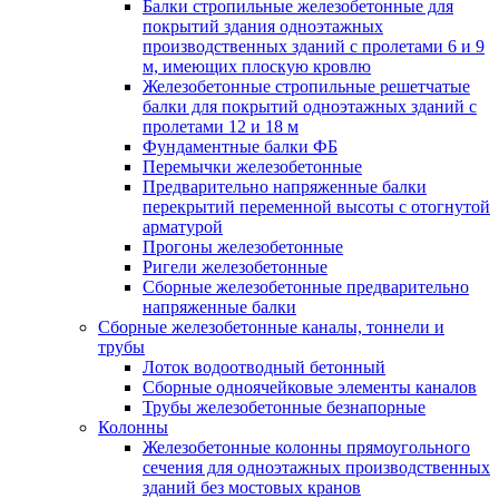
Балки стропильные железобетонные для
покрытий здания одноэтажных
производственных зданий с пролетами 6 и 9
м, имеющих плоскую кровлю
Железобетонные стропильные решетчатые
балки для покрытий одноэтажных зданий с
пролетами 12 и 18 м
Фундаментные балки ФБ
Перемычки железобетонные
Предварительно напряженные балки
перекрытий переменной высоты с отогнутой
арматурой
Прогоны железобетонные
Ригели железобетонные
Сборные железобетонные предварительно
напряженные балки
Сборные железобетонные каналы, тоннели и
трубы
Лоток водоотводный бетонный
Сборные одноячейковые элементы каналов
Трубы железобетонные безнапорные
Колонны
Железобетонные колонны прямоугольного
сечения для одноэтажных производственных
зданий без мостовых кранов