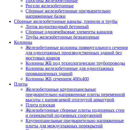
Прогоны железобетонные
Ригели железобетонные
Сборные железобетонные предварительно
напряженные балки
Сборные железобетонные каналы, тоннели и трубы
Лоток водоотводный бетонный
Сборные одноячейковые элементы каналов
Трубы железобетонные безнапорные
Колонны
Железобетонные колонны прямоугольного сечения
для одноэтажных производственных зданий без
мостовых кранов
Колонны ЖБ под технологические трубопроводы
Колонны железобетонные для одноэтажных
промышленных зданий
Колонны ЖБ сечением 400х400
Плиты
Железобетонные крупнопанельные
предварительно напряженные плиты переменной
высоты с напрягаемой отогнутой арматурой
Плита плоская
Железобетонные сборные плиты подпорных стен
и перекрытий подземных сооружений
Крупнопанельные предварительно напряженные
плиты для междуэтажных перекрытий