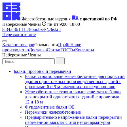
Железобетонные изделия
с доставкой по РФ
Набережные Челны
пн-пт 9:00–18:00
8 343 361 11 78
ooobzsk@list.ru
Перезвоните мне
Каталог товаров
О компании
Прайс
Наше
производство
Доставка
Статьи
ГОСТы
Контакты
Набережные Челны
Балки, прогоны и перемычки
Балки стропильные железобетонные для покрытий
здания одноэтажных производственных зданий с
пролетами 6 и 9 м, имеющих плоскую кровлю
Железобетонные стропильные решетчатые балки
для покрытий одноэтажных зданий с пролетами
12 и 18 м
Фундаментные балки ФБ
Перемычки железобетонные
Предварительно напряженные балки перекрытий
переменной высоты с отогнутой арматурой