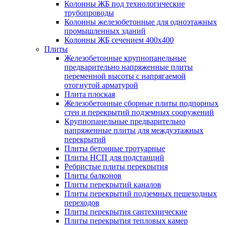
Колонны ЖБ под технологические
трубопроводы
Колонны железобетонные для одноэтажных
промышленных зданий
Колонны ЖБ сечением 400х400
Плиты
Железобетонные крупнопанельные
предварительно напряженные плиты
переменной высоты с напрягаемой
отогнутой арматурой
Плита плоская
Железобетонные сборные плиты подпорных
стен и перекрытий подземных сооружений
Крупнопанельные предварительно
напряженные плиты для междуэтажных
перекрытий
Плиты бетонные тротуарные
Плиты НСП для подстанций
Ребристые плиты перекрытия
Плиты балконов
Плиты перекрытий каналов
Плиты перекрытий подземных пешеходных
переходов
Плиты перекрытия сантехнические
Плиты перекрытия тепловых камер