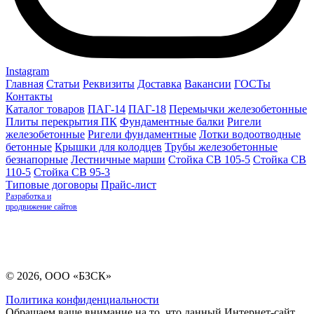
Instagram
Главная
Статьи
Реквизиты
Доставка
Вакансии
ГОСТы
Контакты
Каталог товаров
ПАГ-14
ПАГ-18
Перемычки железобетонные
Плиты перекрытия ПК
Фундаментные балки
Ригели
железобетонные
Ригели фундаментные
Лотки водоотводные
бетонные
Крышки для колодцев
Трубы железобетонные
безнапорные
Лестничные марши
Стойка СВ 105-5
Стойка СВ
110-5
Стойка СВ 95-3
Типовые договоры
Прайс-лист
Разработка и
продвижение сайтов
© 2026, ООО «БЗСК»
Политика конфиденциальности
Обращаем ваше внимание на то, что данный Интернет-сайт